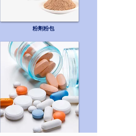
​粉劑粉包