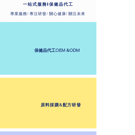
一站式服務I保健品代工
錠劑/片劑
​專業服務I 專注研發I 關心健康I 關注未來
保健品代工OEM &ODM
​原料採購&配方研發
​硬膠囊