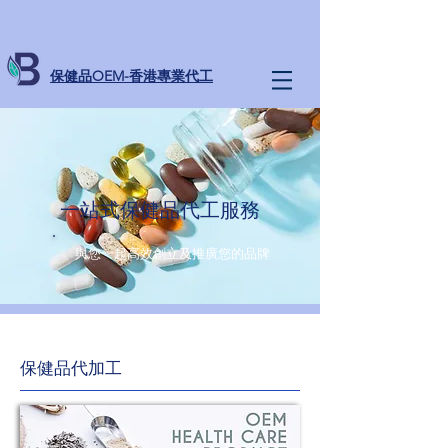
​保健品OEM-香港專業代工
​一站式保健品代工服務
​與您一起高效創立及推廣您的品牌
保健品代加工