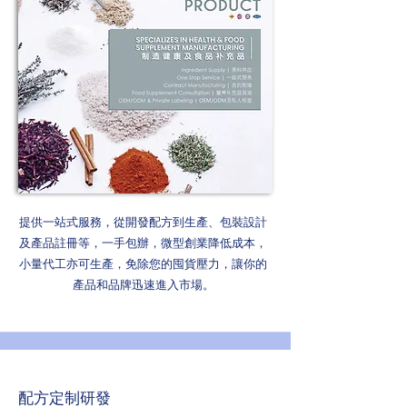
提供一站式服務，從開發配方到生產、包裝設計
及產品註冊等，一手包辦，微型創業降低成本，
小量代工亦可生產，免除您的囤貨壓力，讓你的
產品和品牌迅速進入市場。
配方定制研發