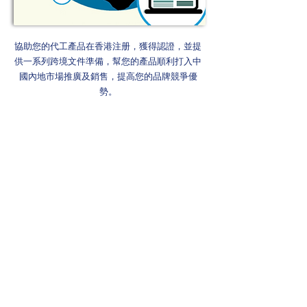
協助您的代工產品在香港注册，獲得認證，並提
供一系列跨境文件準備，幫您的產品順利打入中
國內地市場推廣及銷售，提高您的品牌競爭優
勢。
​倉儲及物流