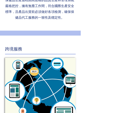
保健品生產過程由高規格的品質生產和管理系統
嚴格把控，擁有無塵工作間，符合國際生產安全
標準，且產品出貨前必須做好各項檢測，確保保
健品代工服務的一致性及穩定性。
​跨境服務