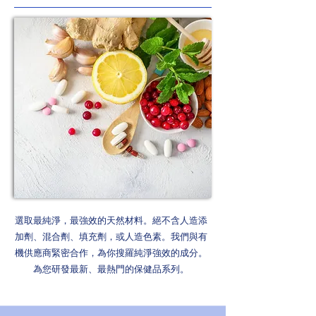
選取最純淨，最強效的天然材料。絕不含人造添
加劑、混合劑、填充劑，或人造色素。我們與有
機供應商緊密合作，為你搜羅純淨強效的成分。
為您研發最新、最熱門的保健品系列。